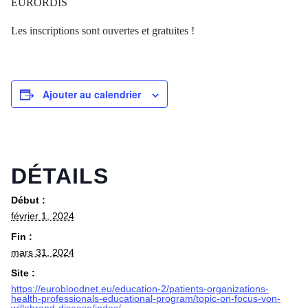
EURORDIS
Les inscriptions sont ouvertes et gratuites !
Ajouter au calendrier
DÉTAILS
Début :
février 1, 2024
Fin :
mars 31, 2024
Site :
https://eurobloodnet.eu/education-2/patients-organizations-
health-professionals-educational-program/topic-on-focus-von-
willebrand-disease/index/