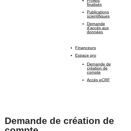
Projets
finalisés
Publications
scientifiques
Demande
d’accès aux
données
Financeurs
Espace pro
Demande de
création de
compte
Accès eCRF
Demande de création de
compte