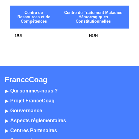
Centre de
Centre de Traitement Maladies
Ressources et de
Hémorragiques
Compétences
Constitutionnelles
OUI
NON
FranceCoag
Qui sommes-nous ?
Projet FranceCoag
Gouvernance
Aspects réglementaires
Centres Partenaires