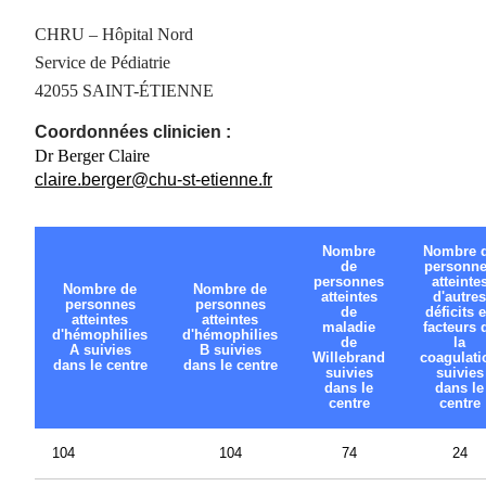
CHRU – Hôpital Nord
Service de Pédiatrie
42055 SAINT-ÉTIENNE
Coordonnées clinicien :
Dr Berger Claire
claire.berger@chu-st-etienne.fr
Nombre
Nombre 
de
personn
personnes
atteinte
Nombre de
Nombre de
atteintes
d'autres
personnes
personnes
de
déficits 
atteintes
atteintes
maladie
facteurs 
d'hémophilies
d'hémophilies
de
la
A suivies
B suivies
Willebrand
coagulati
dans le centre
dans le centre
suivies
suivies
dans le
dans le
centre
centre
104
104
74
24