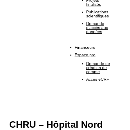
Projets
finalisés
Publications
scientifiques
Demande
d’accès aux
données
Financeurs
Espace pro
Demande de
création de
compte
Accès eCRF
CHRU – Hôpital Nord